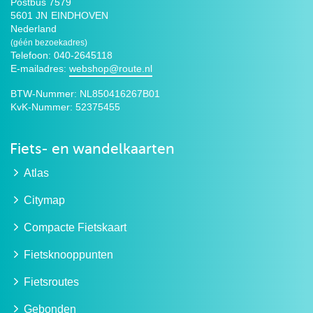
Postbus 7579
5601 JN
EINDHOVEN
Nederland
(géén bezoekadres)
Telefoon: 040-2645118
E-mailadres:
webshop@route.nl
BTW-Nummer:
NL850416267B01
KvK-Nummer:
52375455
Fiets- en wandelkaarten
Atlas
Citymap
Compacte Fietskaart
Fietsknooppunten
Fietsroutes
Gebonden