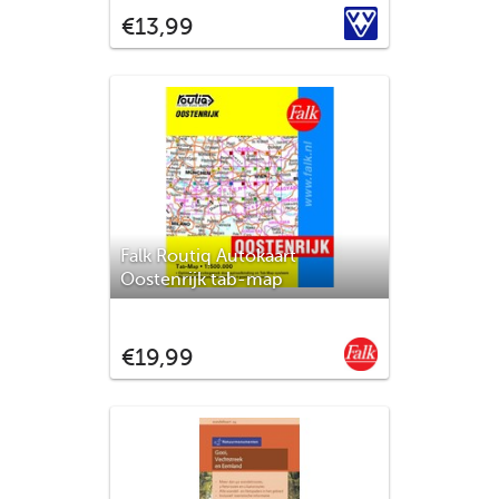
provincies, ontstaan door drooglegging
VVV
€13,99
van delen van de voormalige Zuiderzee,
met daarbinnen de voormalige eilanden
Urk en Schokland. Alle straatnamen in het
buitengebied zijn aangegeven.
Falk Routiq Autokaart
Oostenrijk tab-map
De meest gebruiksvriendelijke
wegenkaart van Oostenrijk is ongetwijfeld
Falk
€19,99
de Falk Routiq Tab Map. De Routiq Tab
Map bladen zijn in een handige ringband
gebonden, waar je op de rechterzijde
inzoomt op het gebied waar je je bevindt
en de linkerzijde geeft aan