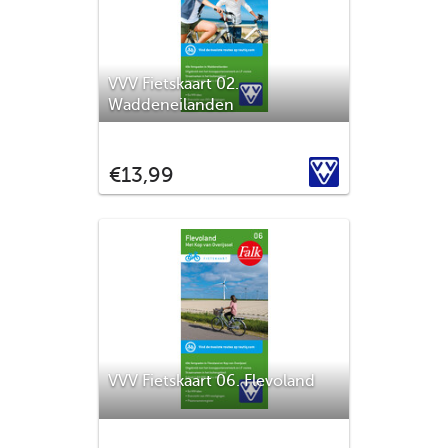
Type
Fietsen
(22)
VVV Fietskaart 02.
Auto
(4)
Waddeneilanden
Wandelen
(4)
Texel, Vlieland, Terschelling, Ameland en
Schiermonnikoog. Ontdek met deze
VVV
€13,99
fietskaart de mooie vergezichten op de
Waddeneilanden en in Noordwest
Friesland. Alle straatnamen in het
buitengebied zijn aangegeven. Wel zo
handig als er even geen knooppunten op
VVV Fietskaart 06. Flevoland
Flevoland, de jongste van de twaalf