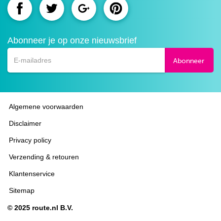
Route.nl
Route.nl
Route.nl
Route.nl
op
op
op
op
Abonneer je op onze nieuwsbrief
Facebook
Twitter
Google+
Pinterest
Abonneer
Algemene voorwaarden
Disclaimer
Privacy policy
Verzending & retouren
Klantenservice
Sitemap
© 2025 route.nl B.V.