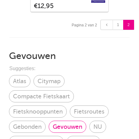
Natuurmonumenten
€12,95
Slingerende paden voeren je langs stille
vennen, dichte bossen en open heide,
waar het licht anders doorheen valt. Een
landschap dat uitnodigt om te genieten
1
2
Pagina 2 van 2
met deze kaart.
Gevouwen
Suggesties:
Atlas
Citymap
Compacte Fietskaart
Fietsknooppunten
Fietsroutes
Gebonden
Gevouwen
NU