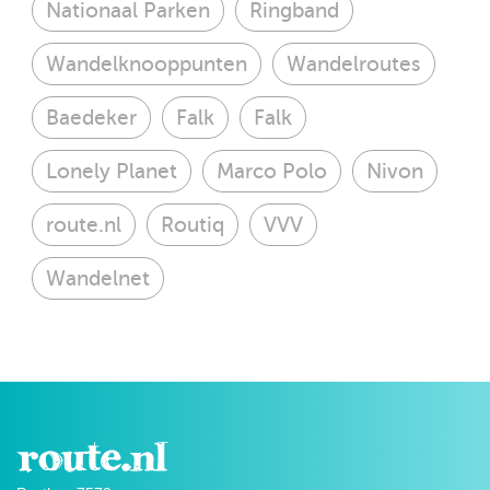
Nationaal Parken
Ringband
Wandelknooppunten
Wandelroutes
Baedeker
Falk
Falk
Lonely Planet
Marco Polo
Nivon
route.nl
Routiq
VVV
Wandelnet