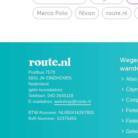
Marco Polo
Nivon
route.nl
Wegen
wande
Postbus 7579
5601 JN
EINDHOVEN
Atlas
Nederland
City
(géén bezoekadres)
Telefoon: 040-2645118
Compa
E-mailadres:
webshop@route.nl
Fiet
BTW-Nummer:
NL850416267B01
KvK-Nummer:
52375455
Fiets
Gebo