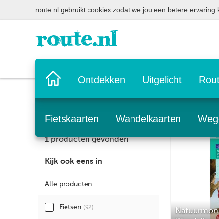
route.nl gebruikt cookies zodat we jou een betere ervaring
Home
Ontdekken
Uitgelicht
Rout
pagina
Fietskaarten
Wandelkaarten
Weg
1
producten gevonden
Kijk ook eens in
Alle producten
Fietsen
(92)
Natuurmon