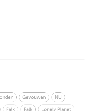
onden
Gevouwen
NU
Falk
Falk
Lonely Planet