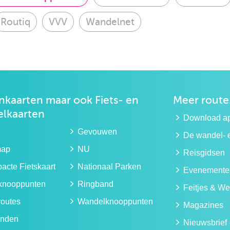
Routiq
VVV
Wandelnet
kaarten maar ook
Fiets- en
Meer route
lkaarten
Download a
Gevouwen
De wandel- e
map
NU
Reisgidsen
cte Fietskaart
Nationaal Parken
Evenemente
sknooppunten
Ringband
Feitjes & We
routes
Wandelknooppunten
Magazines
nden
Nieuwsbrief