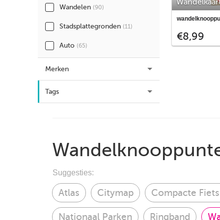
Wandelkaart
Wandelen
(90)
De Loonse 
Nationaal Park
wandelknooppu
Duinen en H
Duinen is een v
Stadsplattegronden
(11)
€8,99
nog levende st
Europa. Het Huis
Auto
(65)
voor rustzoeker
wandelkaart de 
Merken
stukken natuur.
Tags
Wandelknooppunt
Suggesties:
Atlas
Citymap
Compacte Fiets
Nationaal Parken
Ringband
Wa