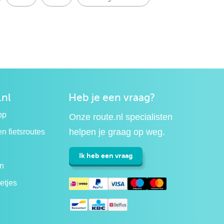
.nl
Heb je een vraag?
pp
Onze route.nl specialisten
helpen je graag op weg.
n fietsroutes
Ik heb een vraag
n
etjes