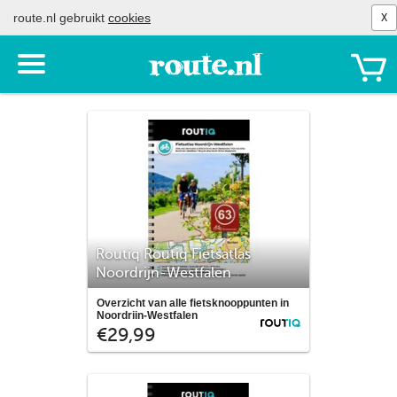
route.nl gebruikt
cookies
X
Toon
het
menu
Routiq Routiq Fietsatlas
Noordrijn-Westfalen
Deze Routiq fietsatlas bevat 244 pagina's
Overzicht van alle fietsknooppunten in
met cartografie van Noordrijn-Westfalen
Noordrijn-Westfalen
Routiq
€29,99
aangevuld met het knooppuntennetwerk.