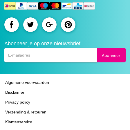
Route.nl
Route.nl
Route.nl
Route.nl
op
op
op
op
Abonneer je op onze nieuwsbrief
Facebook
Twitter
Google+
Pinterest
Abonneer
Algemene voorwaarden
Disclaimer
Privacy policy
Verzending & retouren
Klantenservice