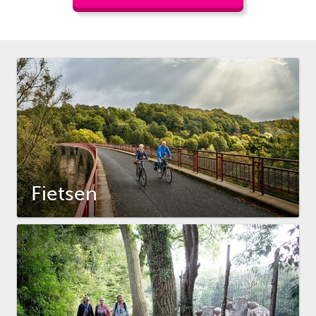
aaneengeschakelde natuur van De
Leusderheide,
Fietsen