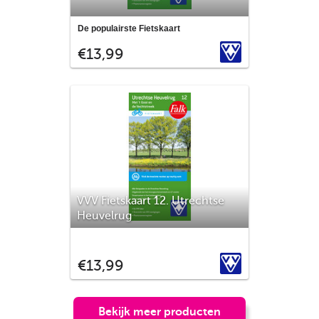
De Veluwe is een bebost gebied van
De populairste Fietskaart
ongeveer 1.000 km². Het staat bekend om
VVV
€13,99
de vele dieren waaronder de edelherten.
De Veluwe ligt ingesloten tussen het
IJsseldal, de Veluwe randmeren, de
Neder-Rijn en de Gelderse Vallei. In het
Nationaal Park Veluwezoom l
VVV Fietskaart 12. Utrechtse
Heuvelrug
Het Nationaal Park Utrechtse Heuvelrug is
een veelal heuvelachtig gebied dat
VVV
€13,99
bestaat uit bos, heide, zandverstuivingen,
grasland (zuidoostelijk) en de
uiterwaarden van de Neder-Rijn
(zuidzijde). Geniet van de
Bekijk meer producten