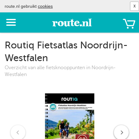
route.nl gebruikt
cookies
X
Toon
het
menu
Routiq Fietsatlas Noordrijn-
Westfalen
Overzicht van alle fietsknooppunten in Noordrijn-
Westfalen