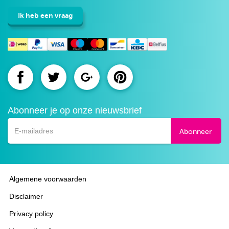
Ik heb een vraag
Route.nl
Route.nl
Route.nl
Route.nl
op
op
op
op
Abonneer je op onze nieuwsbrief
Facebook
Twitter
Google+
Pinterest
Abonneer
Algemene voorwaarden
Disclaimer
Privacy policy