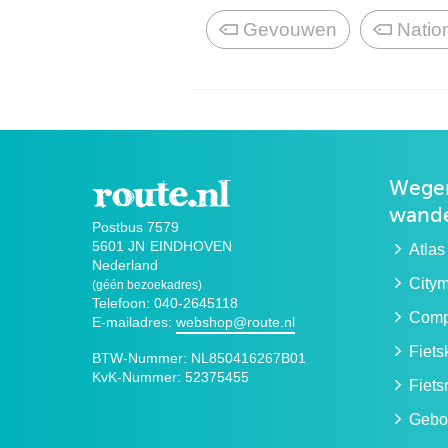
Gevouwen
Natio
Wegen
wande
Postbus 7579
5601 JN
EINDHOVEN
Atlas
Nederland
City
(géén bezoekadres)
Telefoon: 040-2645118
Compa
E-mailadres:
webshop@route.nl
Fiet
BTW-Nummer:
NL850416267B01
KvK-Nummer:
52375455
Fiets
Gebo