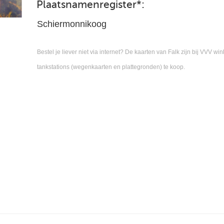
Plaatsnamenregister
*
:
Schiermonnikoog
Bestel je liever niet via internet? De kaarten van Falk zijn bij VVV 
tankstations (wegenkaarten en plattegronden) te koop.