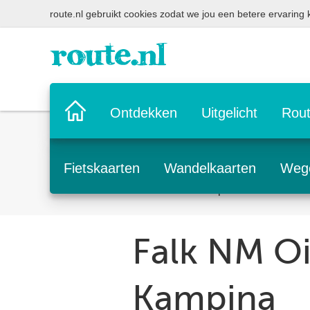
route.nl gebruikt cookies zodat we jou een betere ervaring
Home
Ontdekken
Uitgelicht
Rout
pagina
Fietskaarten
Wandelkaarten
Weg
Home
Webshop
Falk NM Oist
Falk NM Oi
Kampina