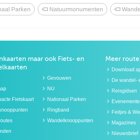
naal Parken
Natuurmonumenten
Wande
kaarten maar ook
Fiets- en
Meer route
lkaarten
Download a
Gevouwen
De wandel- e
map
NU
Reisgidsen
cte Fietskaart
Nationaal Parken
Evenemente
sknooppunten
Ringband
Feitjes & We
routes
Wandelknooppunten
Magazines
nden
Nieuwsbrief