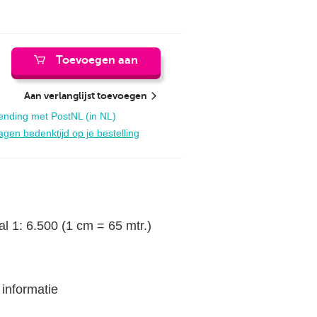
Toevoegen aan
winkelwagen
Aan verlanglijst toevoegen
kosten:
ending met PostNL (in NL)
ijd:
agen bedenktijd op je bestelling
l 1: 6.500 (1 cm = 65 mtr.)
 informatie