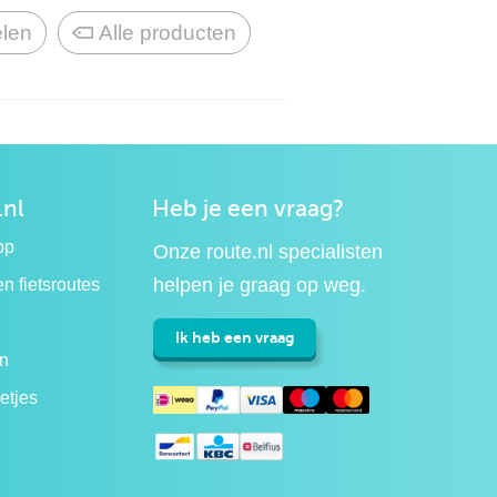
len
Alle producten
.nl
Heb je een vraag?
pp
Onze route.nl specialisten
helpen je graag op weg.
n fietsroutes
Ik heb een vraag
n
etjes