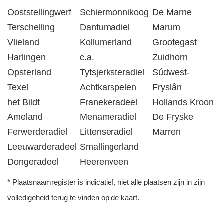
Ooststellingwerf
Schiermonnikoog
De Marne
Terschelling
Dantumadiel
Marum
Vlieland
Kollumerland
Grootegast
Harlingen
c.a.
Zuidhorn
Opsterland
Tytsjerksteradiel
Súdwest-
Texel
Achtkarspelen
Fryslân
het Bildt
Franekeradeel
Hollands Kroon
Ameland
Menameradiel
De Fryske
Ferwerderadiel
Littenseradiel
Marren
Leeuwarderadeel
Smallingerland
Dongeradeel
Heerenveen
* Plaatsnaamregister is indicatief, niet alle plaatsen zijn in zijn
volledigeheid terug te vinden op de kaart.