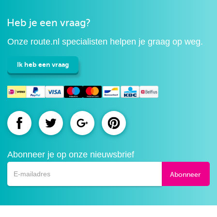
Heb je een vraag?
Onze route.nl specialisten helpen je graag op weg.
Ik heb een vraag
Route.nl
Route.nl
Route.nl
Route.nl
op
op
op
op
Abonneer je op onze nieuwsbrief
Facebook
Twitter
Google+
Pinterest
Abonneer