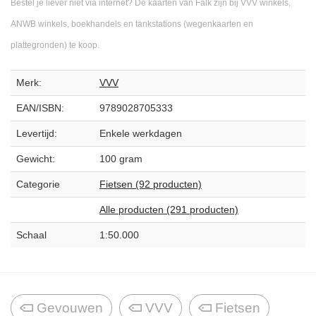
Bestel je liever niet via internet? De kaarten van Falk zijn bij VVV winkels,
ANWB winkels, boekhandels en tankstations (wegenkaarten en
plattegronden) te koop.
Merk:
VVV
EAN/ISBN:
9789028705333
Levertijd:
Enkele werkdagen
Gewicht:
100 gram
Categorie
Fietsen (92 producten)
Alle producten (291 producten)
Schaal
1:50.000
Gevouwen
VVV
Fietsen