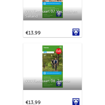
VVV Fietskaart 07. Vechtdal en
Salland
Overijssel is prachtig. Restanten uit de
laatste ijstijd, stroomgebieden van kleine
VVV
€13,99
en grote rivieren en trotse bewoners die
het dialect nog omarmen. Ontdek dit oer-
Hollandse landschap met deze fietskaart.
Alle straatnamen in het buitengebied zijn
aangege
VVV Fietskaart 08. Twente
Twente, het landschap waar het
bourgondische leven hoogtij viert. Het
VVV
€13,99
Twentse boerenland biedt je mooie, pure