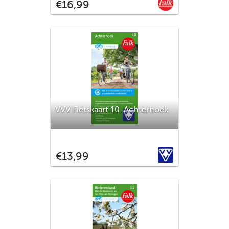
€16,99
hardcover kaft. Handzaam en sterk door
het linnen laminaat. Deze landkaarten zijn
ideaal voor onderweg en vakantie. Deze
autokaart geeft u een overzicht van het
complete wegennet
VVV Fietskaart 10. Achterhoek
De Achterhoek is een prachtige streek in
Gelderland, geniet van dit landschap met
VVV
€13,99
de fietskaart van de Achterhoek.