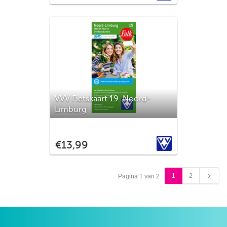
producten, zo van het land. Tegen een
gerieflijke aalmoes aan te schaffen om
onderweg op te eten, of om mee te nemen
naar huis. Deze landelijke k
VVV Fietskaart 19. Noord-
Limburg
Met de fietskaart Noord-Limburg ontdek je
pittoreske dorpen, eeuwenoude
VVV
€13,99
monumenten, stromend rivierwater en de
Duitse grensstreek. Fiets ook eens door
het Nationaal Park De Maasduinen.
Limburg staat bekend om haar levendige
1
2
Pagina 1 van 2
cultuur, tradities zoals carnav