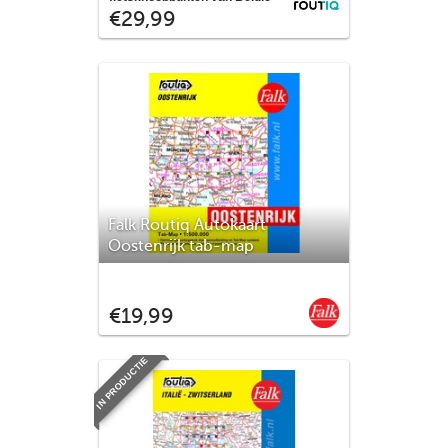
Routiq
€29,99
in een handige atlas met spiraalbinding.
Mooie cartografische fietskaart met alle
straatnamen in het buitengebied
weergegeven inclusief een
plaatsnamenregister.
Falk Routiq Autokaart
Oostenrijk tab-map
De meest gebruiksvriendelijke
wegenkaart van Oostenrijk is ongetwijfeld
Falk
€19,99
de Falk Routiq Tab Map. De Routiq Tab
Map bladen zijn in een handige ringband
gebonden, waar je op de rechterzijde
IN PRODUCTIE
inzoomt op het gebied waar je je bevindt
en de linkerzijde geeft aan