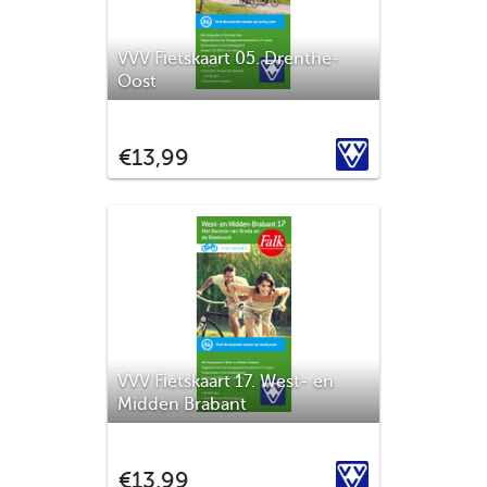
VVV Fietskaart 05. Drenthe-
Oost
Drenthe, onmiskenbaar bekend om haar
hunebedden maar, ook om de
VVV
€13,99
wonderschone natuur waar je deze
monumentale historische bouwwerken
vindt. Alle hunebedden vind je op de kaart
terug. Ook de straatnamen in het
buitengebied zijn aangegeven.
VVV Fietskaart 17. West- en
Midden Brabant
"Het leven is goed in het Brabantse land"!
Het lied dat in geheel Nederlandstalige
VVV
€13,99
gebied bekend is. Ook jij kunt de