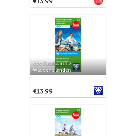
€13,99
fietsknooppunten in de regio.
VVV Fietskaart 02.
Waddeneilanden
Texel, Vlieland, Terschelling, Ameland en
Schiermonnikoog. Ontdek met deze
VVV
€13,99
fietskaart de mooie vergezichten op de
Waddeneilanden en in Noordwest
Friesland. Alle straatnamen in het
buitengebied zijn aangegeven. Wel zo
handig als er even geen knooppunten op