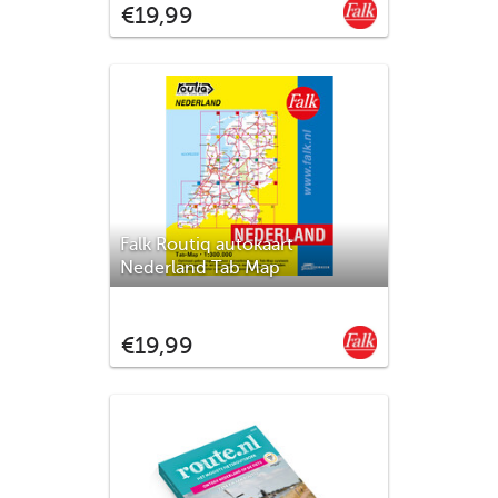
Falk
€19,99
ongetwijfeld de Falk Routiq Tab Map. De
Routiq Tab Map bladen zijn in een
handige ringband gebonden, waar je op
de rechterzijde inzoomt op het gebied
waar je je bevindt en de linkerzijde g
Falk Routiq autokaart
Nederland Tab Map
De meest gebruiksvriendelijke
wegenkaart van Nederland is ongetwijfeld
Falk
€19,99
de Falk Routiq Tab Map. De Routiq Tab
Map bladen zijn in een handige ringband
gebonden, waar je op de rechterzijde
inzoomt op het gebied waar je je bevindt
en de linkerzijde geeft aan