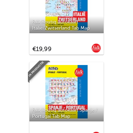
Falk Routiq autokaart
Italië/Zwitserland Tab Map
De meest gebruiksvriendelijke
wegenkaart van Italië en Zwitserland is
Falk
€19,99
ongetwijfeld de Falk Routiq Tab Map. De
Routiq Tab Map bladen zijn in een
handige ringband gebonden, waar je op
IN PRODUCTIE
de rechterzijde inzoomt op het gebied
waar je je bevindt en de linkerzijd
Falk Routiq autokaart Spanje /
Portugal Tab Map
De meest gebruiksvriendelijke
wegenkaart van Spanje en Portugal is