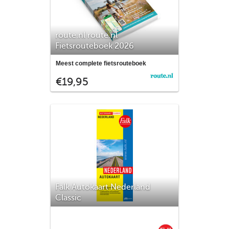
route.nl route.nl
Fietsrouteboek 2026
Ben je een enthousiaste fietser en op
Meest complete fietsrouteboek
zoek naar inspiratie voor je volgende
route.nl
€19,95
tocht? Dan is het route.nl Fietsrouteboek
iets voor jou! In dit magazine vind je
talloze fietsroutes voor leuke dagtochten
en inspiratie voor de mooiste plaatsen om
te gaan fietse
Falk Autokaart Nederland
Classic
De kaart die iedereen kent: de classic
wegenkaart Nederland editie 2024 met
Falk