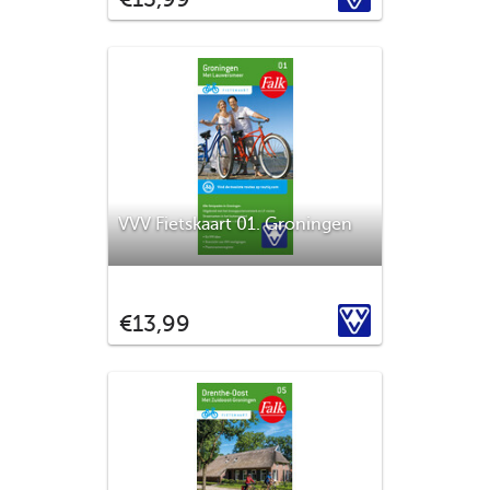
met daarbinnen de voormalige eilanden
Urk en Schokland. Alle straatnamen in het
buitengebied zijn aangegeven.
VVV Fietskaart 01. Groningen
Er gaat niets boven Groningen. In het
prachtige landschap kun je met de
VVV
€13,99
fietskaart van Groningen mooie
fietstochten maken via het
knooppuntennetwerk. Alle straatnamen in
het buitengebied zijn aangegeven.