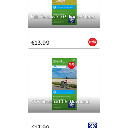
Falk Fietskaart 03. Friese Meren
11e druk Met de fietskaart Friese Meren
ontdek je het landschap van Friesland. De
Falk
€13,99
schitterende friese meren, de
ondergelopen gebieden, de wierden, vele
pittoreske plaatsen waaronder de Friese
Elfsteden. Deze fietskaart is tweetalig
uitgevoerd, de pla
VVV Fietskaart 06. Flevoland
Flevoland, de jongste van de twaalf
provincies, ontstaan door drooglegging
VVV
€13,99
van delen van de voormalige Zuiderzee,