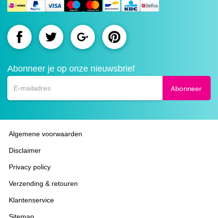
Route.nl
Route.nl
Route.nl
Route.nl
op
op
op
op
Abonneer je op onze nieuwsbrief
Facebook
Twitter
Google+
Pinterest
Abonneer
Algemene voorwaarden
Disclaimer
Privacy policy
Verzending & retouren
Klantenservice
Sitemap