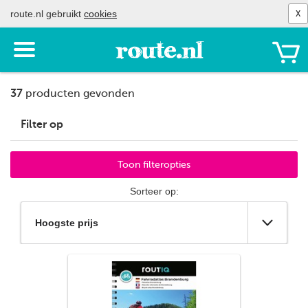
route.nl gebruikt
cookies
X
Toon
het
menu
37
producten gevonden
Filter op
Merken
Toon filteropties
Alle merken
Sorteer op:
Falk
Natuurmonumenten
Routiq
VVV