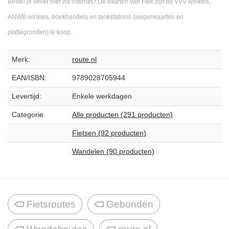
Bestel je liever niet via internet? De kaarten van Falk zijn bij VVV winkels,
ANWB winkels, boekhandels en tankstations (wegenkaarten en
plattegronden) te koop.
Merk:
route.nl
EAN/ISBN:
9789028705944
Levertijd:
Enkele werkdagen
Categorie
Alle producten (291 producten)
Fietsen (92 producten)
Wandelen (90 producten)
Fietsroutes
Gebonden