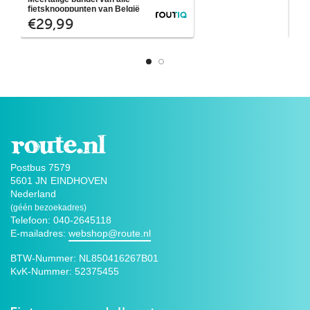
en het gehele fietsnetwerk gepresenteerd
ove
fietsknooppunten van België
Routiq
€29,99
€
in een handige atlas met spiraalbinding.
geh
Mooie cartografische fietskaart met alle
kaa
straatnamen in het buitengebied
geb
weergegeven inclusief een
plaatsnamenregister.
Postbus 7579
5601 JN
EINDHOVEN
Nederland
(géén bezoekadres)
Telefoon: 040-2645118
E-mailadres:
webshop@route.nl
BTW-Nummer:
NL850416267B01
KvK-Nummer:
52375455