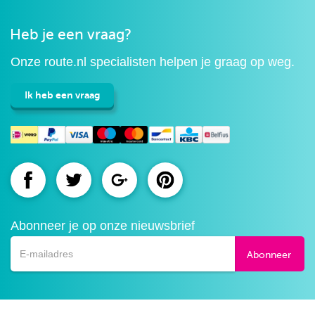
Heb je een vraag?
Onze route.nl specialisten helpen je graag op weg.
Ik heb een vraag
Route.nl
Route.nl
Route.nl
Route.nl
op
op
op
op
Abonneer je op onze nieuwsbrief
Facebook
Twitter
Google+
Pinterest
Abonneer