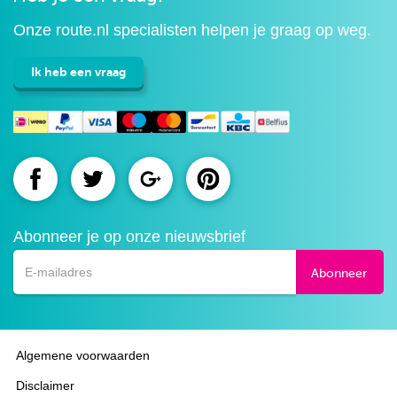
Onze route.nl specialisten helpen je graag op weg.
Ik heb een vraag
Route.nl
Route.nl
Route.nl
Route.nl
op
op
op
op
Abonneer je op onze nieuwsbrief
Facebook
Twitter
Google+
Pinterest
Abonneer
Algemene voorwaarden
Disclaimer