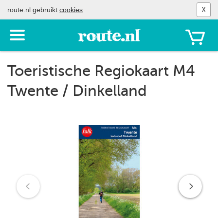
route.nl gebruikt
cookies
X
Toon
het
menu
Toeristische Regiokaart M4
Twente / Dinkelland