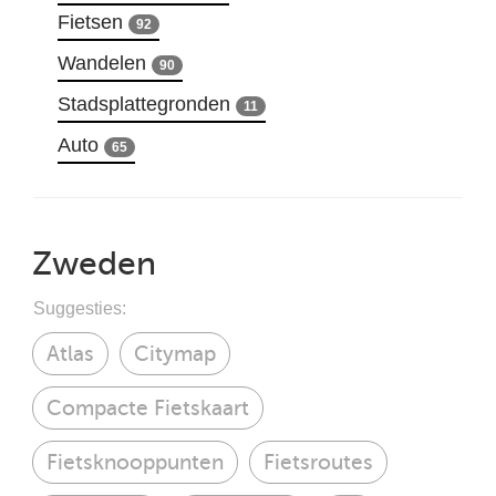
Fietsen
92
Wandelen
90
Stadsplattegronden
11
Auto
65
Zweden
Suggesties:
Atlas
Citymap
Compacte Fietskaart
Fietsknooppunten
Fietsroutes