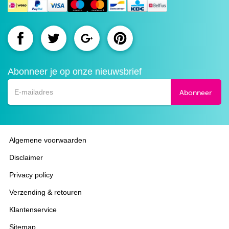
Route.nl
Route.nl
Route.nl
Route.nl
op
op
op
op
Abonneer je op onze nieuwsbrief
Facebook
Twitter
Google+
Pinterest
Abonneer
Algemene voorwaarden
Disclaimer
Privacy policy
Verzending & retouren
Klantenservice
Sitemap