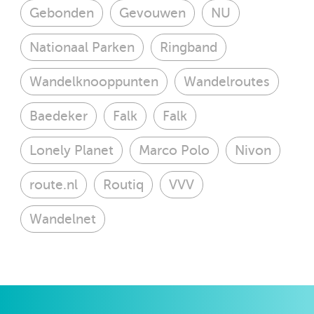
Gebonden
Gevouwen
NU
Nationaal Parken
Ringband
Wandelknooppunten
Wandelroutes
Baedeker
Falk
Falk
Lonely Planet
Marco Polo
Nivon
route.nl
Routiq
VVV
Wandelnet