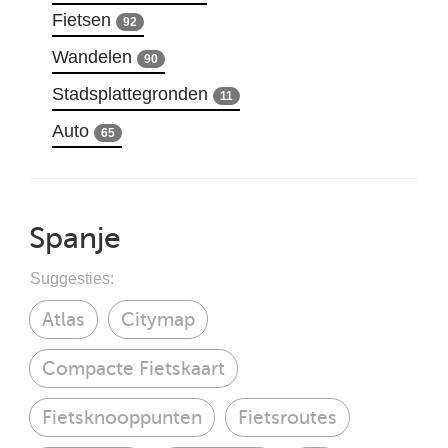
Fietsen
92
Wandelen
90
Stadsplattegronden
11
Auto
65
Spanje
Suggesties:
Atlas
Citymap
Compacte Fietskaart
Fietsknooppunten
Fietsroutes