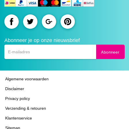
Route.nl
Route.nl
Route.nl
Route.nl
op
op
op
op
Abonneer je op onze nieuwsbrief
Facebook
Twitter
Google+
Pinterest
Abonneer
Algemene voorwaarden
Disclaimer
Privacy policy
Verzending & retouren
Klantenservice
Sitemap