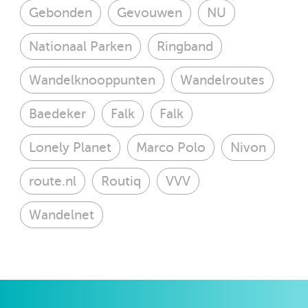
Gebonden
Gevouwen
NU
Nationaal Parken
Ringband
Wandelknooppunten
Wandelroutes
Baedeker
Falk
Falk
Lonely Planet
Marco Polo
Nivon
route.nl
Routiq
VVV
Wandelnet