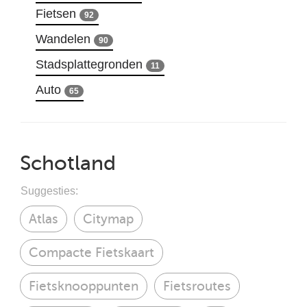
Fietsen
92
Wandelen
90
Stadsplattegronden
11
Auto
65
Schotland
Suggesties:
Atlas
Citymap
Compacte Fietskaart
Fietsknooppunten
Fietsroutes