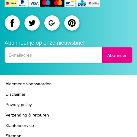
Route.nl
Route.nl
Route.nl
Route.nl
op
op
op
op
Abonneer je op onze nieuwsbrief
Facebook
Twitter
Google+
Pinterest
Abonneer
Algemene voorwaarden
Disclaimer
Privacy policy
Verzending & retouren
Klantenservice
Sitemap