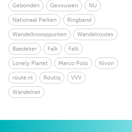
Gebonden
Gevouwen
NU
Nationaal Parken
Ringband
Wandelknooppunten
Wandelroutes
Baedeker
Falk
Falk
Lonely Planet
Marco Polo
Nivon
route.nl
Routiq
VVV
Wandelnet