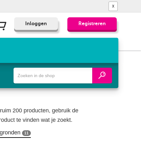
X
Inloggen
Registreren
Zoek
een
fiets-,
wandel-
of
wegenkaart
ruim 200 producten, gebruik de
oduct te vinden wat je zoekt.
egronden
11