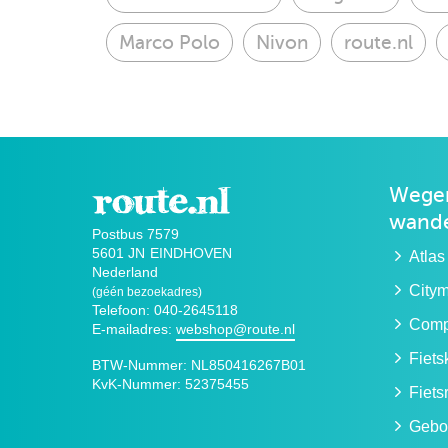
Marco Polo
Nivon
route.nl
Wegen
wande
Postbus 7579
5601 JN
EINDHOVEN
Atlas
Nederland
City
(géén bezoekadres)
Telefoon: 040-2645118
Compa
E-mailadres:
webshop@route.nl
Fiet
BTW-Nummer:
NL850416267B01
KvK-Nummer:
52375455
Fiets
Gebo