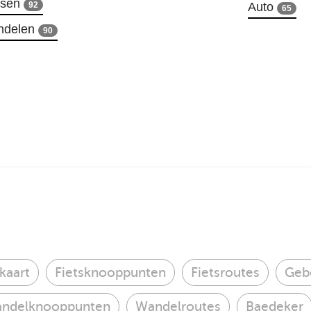
tsen
92
Auto
65
ndelen
90
kaart
Fietsknooppunten
Fietsroutes
Geb
ndelknooppunten
Wandelroutes
Baedeker