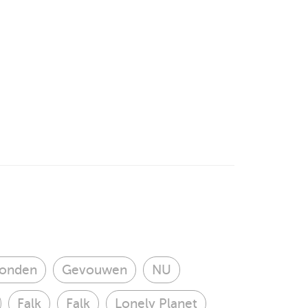
onden
Gevouwen
NU
Falk
Falk
Lonely Planet