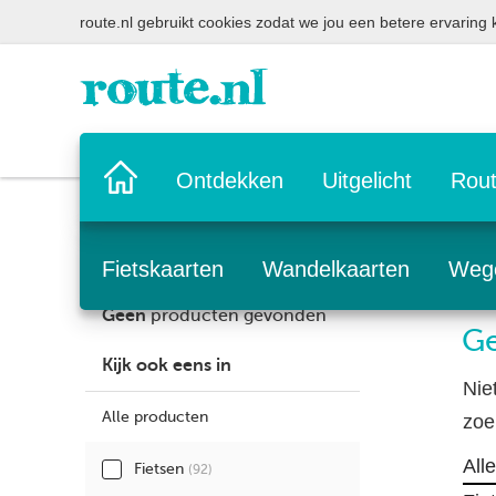
route.nl gebruikt cookies zodat we jou een betere ervaring
Home
Ontdekken
Uitgelicht
Rout
pagina
Fietskaarten
Wandelkaarten
Weg
Geen
producten gevonden
Ge
Kijk ook eens in
Nie
Alle producten
zoe
All
Fietsen
(92)