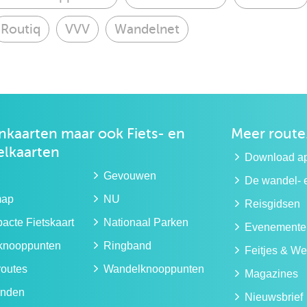
Routiq
VVV
Wandelnet
kaarten maar ook
Fiets- en
Meer route
lkaarten
Download a
Gevouwen
De wandel- e
map
NU
Reisgidsen
cte Fietskaart
Nationaal Parken
Evenemente
sknooppunten
Ringband
Feitjes & We
routes
Wandelknooppunten
Magazines
nden
Nieuwsbrief