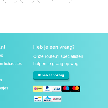
.nl
Heb je een vraag?
pp
Onze route.nl specialisten
helpen je graag op weg.
n fietsroutes
Ik heb een vraag
n
etjes