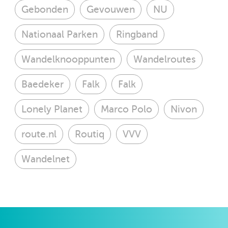
Gebonden
Gevouwen
NU
Nationaal Parken
Ringband
Wandelknooppunten
Wandelroutes
Baedeker
Falk
Falk
Lonely Planet
Marco Polo
Nivon
route.nl
Routiq
VVV
Wandelnet