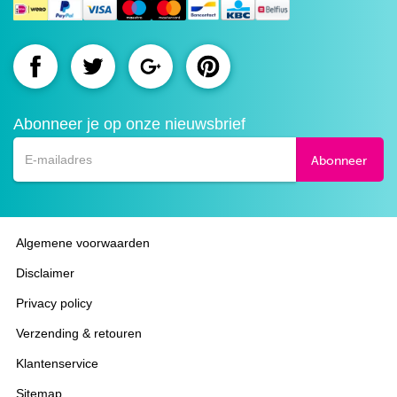
Route.nl
Route.nl
Route.nl
Route.nl
op
op
op
op
Abonneer je op onze nieuwsbrief
Facebook
Twitter
Google+
Pinterest
Abonneer
Algemene voorwaarden
Disclaimer
Privacy policy
Verzending & retouren
Klantenservice
Sitemap