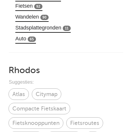
Fietsen
92
Wandelen
90
Stadsplattegronden
11
Auto
65
Rhodos
Suggesties:
Atlas
Citymap
Compacte Fietskaart
Fietsknooppunten
Fietsroutes