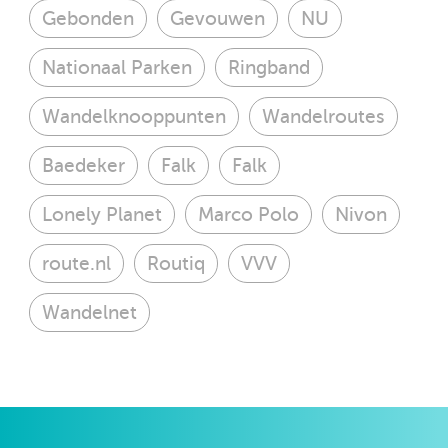
Gebonden
Gevouwen
NU
Nationaal Parken
Ringband
Wandelknooppunten
Wandelroutes
Baedeker
Falk
Falk
Lonely Planet
Marco Polo
Nivon
route.nl
Routiq
VVV
Wandelnet