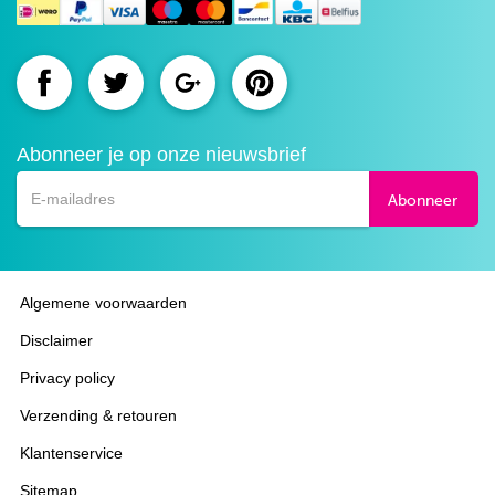
Route.nl
Route.nl
Route.nl
Route.nl
op
op
op
op
Abonneer je op onze nieuwsbrief
Facebook
Twitter
Google+
Pinterest
Abonneer
Algemene voorwaarden
Disclaimer
Privacy policy
Verzending & retouren
Klantenservice
Sitemap