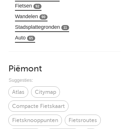
Fietsen
92
Wandelen
90
Stadsplattegronden
11
Auto
65
Piëmont
Suggesties:
Atlas
Citymap
Compacte Fietskaart
Fietsknooppunten
Fietsroutes