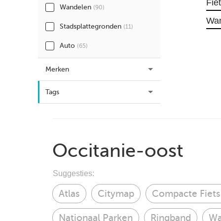
Fie
Wandelen
(90)
Wa
Stadsplattegronden
(11)
Auto
(65)
Merken
Tags
Occitanie-oost
Suggesties:
Atlas
Citymap
Compacte Fiets
Nationaal Parken
Ringband
Wa