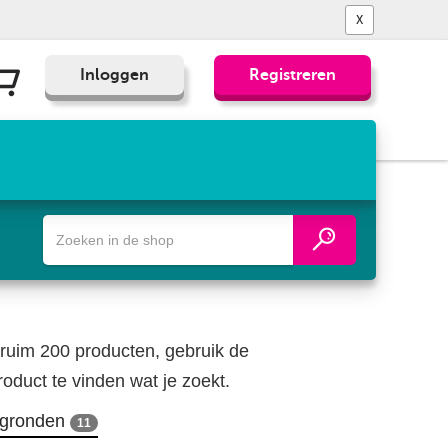
X
Inloggen
Registreren
Zoek
een
fiets-,
wandel-
of
wegenkaart
ruim 200 producten, gebruik de
oduct te vinden wat je zoekt.
egronden
11