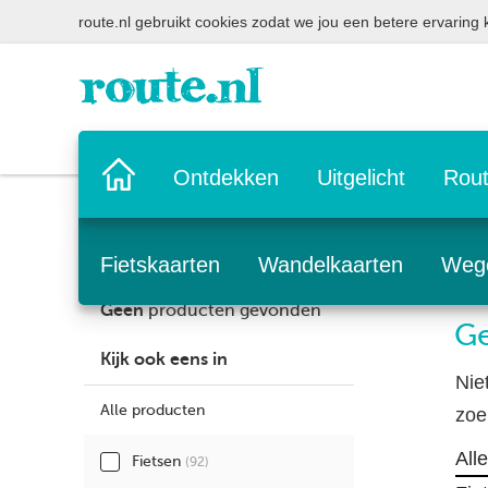
route.nl gebruikt cookies zodat we jou een betere ervaring
Home
Ontdekken
Uitgelicht
Rout
pagina
Fietskaarten
Wandelkaarten
Weg
Geen
producten gevonden
Ge
Kijk ook eens in
Nie
Alle producten
zoe
All
Fietsen
(92)