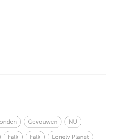
onden
Gevouwen
NU
Falk
Falk
Lonely Planet