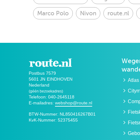
Marco Polo
Nivon
route.nl
Wegen
wande
Postbus 7579
5601 JN
EINDHOVEN
Atlas
Nederland
City
(géén bezoekadres)
Telefoon: 040-2645118
Compa
E-mailadres:
webshop@route.nl
Fiet
BTW-Nummer:
NL850416267B01
KvK-Nummer:
52375455
Fiets
Gebo