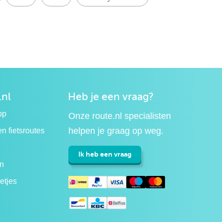
.nl
Heb je een vraag?
pp
Onze route.nl specialisten
helpen je graag op weg.
n fietsroutes
Ik heb een vraag
n
etjes