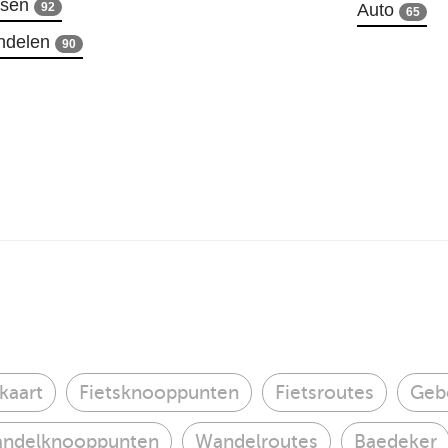
tsen
92
Auto
65
ndelen
90
kaart
Fietsknooppunten
Fietsroutes
Geb
ndelknooppunten
Wandelroutes
Baedeker