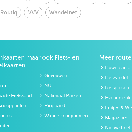
Routiq
VVV
Wandelnet
kaarten maar ook
Fiets- en
Meer route
lkaarten
Download a
Gevouwen
De wandel- e
map
NU
Reisgidsen
cte Fietskaart
Nationaal Parken
Evenemente
sknooppunten
Ringband
Feitjes & We
routes
Wandelknooppunten
Magazines
nden
Nieuwsbrief