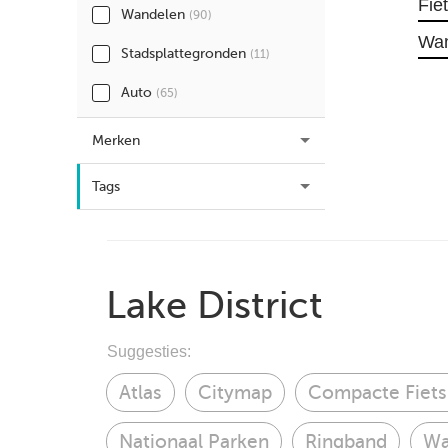
Fie
Wandelen
(90)
Wa
Stadsplattegronden
(11)
Auto
(65)
Merken
Tags
Lake District
Suggesties:
Atlas
Citymap
Compacte Fiets
Nationaal Parken
Ringband
Wa