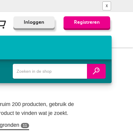
X
Inloggen
Registreren
Zoek
een
fiets-,
wandel-
of
wegenkaart
ruim 200 producten, gebruik de
oduct te vinden wat je zoekt.
egronden
11