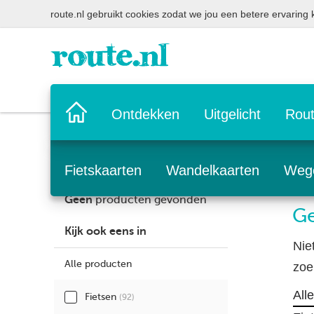
route.nl gebruikt cookies zodat we jou een betere ervaring
Home
Ontdekken
Uitgelicht
Rout
pagina
Fietskaarten
Wandelkaarten
Weg
Geen
producten gevonden
Ge
Kijk ook eens in
Nie
Alle producten
zoe
All
Fietsen
(92)