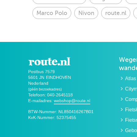
Marco Polo
Nivon
route.nl
Wegen
wande
Postbus 7579
5601 JN
EINDHOVEN
Atlas
Nederland
City
(géén bezoekadres)
Telefoon: 040-2645118
Compa
E-mailadres:
webshop@route.nl
Fiet
BTW-Nummer:
NL850416267B01
KvK-Nummer:
52375455
Fiets
Gebo