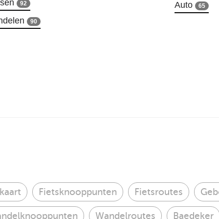
tsen
92
Auto
65
ndelen
90
kaart
Fietsknooppunten
Fietsroutes
Geb
ndelknooppunten
Wandelroutes
Baedeker