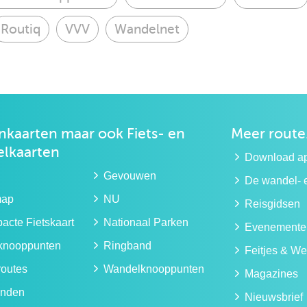
Routiq
VVV
Wandelnet
kaarten maar ook
Fiets- en
Meer route
lkaarten
Download a
Gevouwen
De wandel- e
map
NU
Reisgidsen
cte Fietskaart
Nationaal Parken
Evenemente
sknooppunten
Ringband
Feitjes & We
routes
Wandelknooppunten
Magazines
nden
Nieuwsbrief