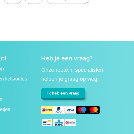
.nl
Heb je een vraag?
pp
Onze route.nl specialisten
helpen je graag op weg.
n fietsroutes
Ik heb een vraag
n
etjes