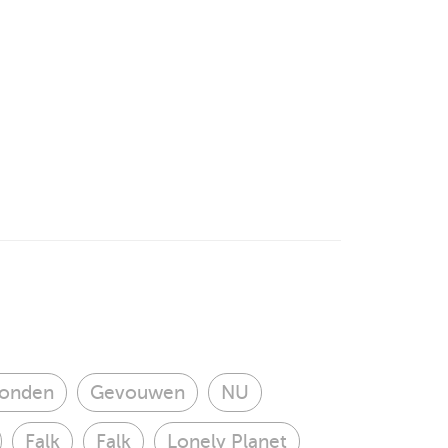
onden
Gevouwen
NU
Falk
Falk
Lonely Planet