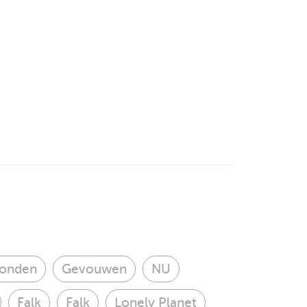
onden
Gevouwen
NU
Falk
Falk
Lonely Planet