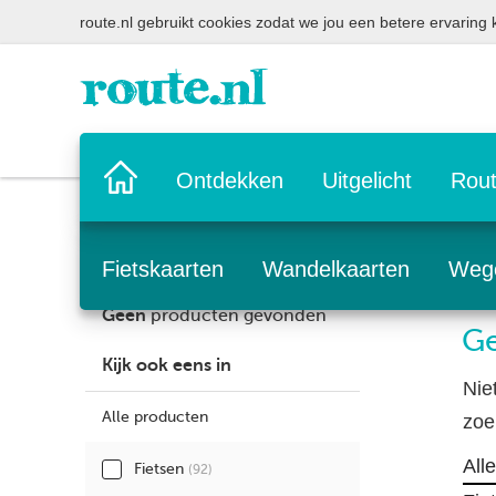
route.nl gebruikt cookies zodat we jou een betere ervaring
Home
Ontdekken
Uitgelicht
Rout
pagina
Fietskaarten
Wandelkaarten
Weg
Geen
producten gevonden
Ge
Kijk ook eens in
Nie
Alle producten
zoe
All
Fietsen
(92)