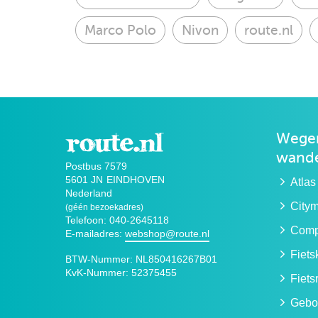
Marco Polo
Nivon
route.nl
Wegen
wande
Postbus 7579
5601 JN
EINDHOVEN
Atlas
Nederland
City
(géén bezoekadres)
Telefoon: 040-2645118
Compa
E-mailadres:
webshop@route.nl
Fiet
BTW-Nummer:
NL850416267B01
KvK-Nummer:
52375455
Fiets
Gebo