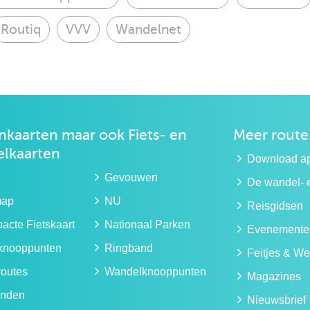
Routiq
VVV
Wandelnet
kaarten maar ook
Fiets- en
Meer route
lkaarten
Download a
Gevouwen
De wandel- e
map
NU
Reisgidsen
cte Fietskaart
Nationaal Parken
Evenemente
sknooppunten
Ringband
Feitjes & We
routes
Wandelknooppunten
Magazines
nden
Nieuwsbrief