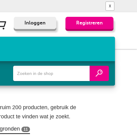
X
Inloggen
Registreren
Zoek
een
fiets-,
wandel-
of
wegenkaart
ruim 200 producten, gebruik de
oduct te vinden wat je zoekt.
egronden
11