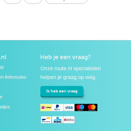
.nl
Heb je een vraag?
pp
Onze route.nl specialisten
helpen je graag op weg.
n fietsroutes
Ik heb een vraag
n
etjes