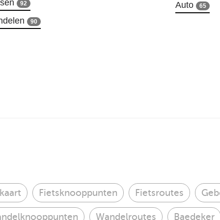
tsen
92
Auto
65
ndelen
90
kaart
Fietsknooppunten
Fietsroutes
Geb
ndelknooppunten
Wandelroutes
Baedeker