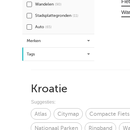
Fie
Wandelen
(90)
Wa
Stadsplattegronden
(11)
Auto
(65)
Merken
Tags
Kroatie
Suggesties:
Atlas
Citymap
Compacte Fiets
Nationaal Parken
Ringband
Wa