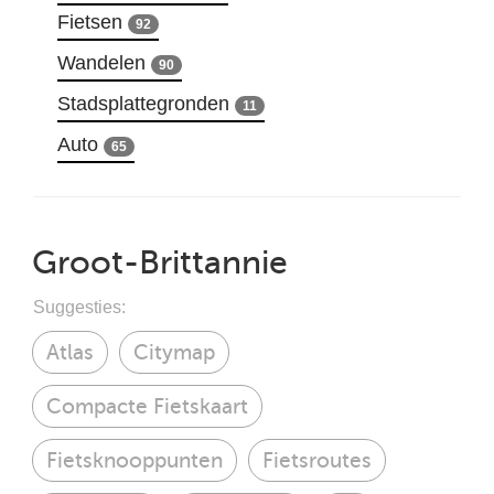
Fietsen
92
Wandelen
90
Stadsplattegronden
11
Auto
65
Groot-Brittannie
Suggesties:
Atlas
Citymap
Compacte Fietskaart
Fietsknooppunten
Fietsroutes