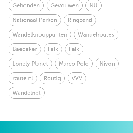
Gebonden
Gevouwen
NU
Nationaal Parken
Ringband
Wandelknooppunten
Wandelroutes
Baedeker
Falk
Falk
Lonely Planet
Marco Polo
Nivon
route.nl
Routiq
VVV
Wandelnet