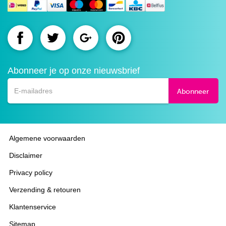
Route.nl
Route.nl
Route.nl
Route.nl
op
op
op
op
Abonneer je op onze nieuwsbrief
Facebook
Twitter
Google+
Pinterest
Abonneer
Algemene voorwaarden
Disclaimer
Privacy policy
Verzending & retouren
Klantenservice
Sitemap