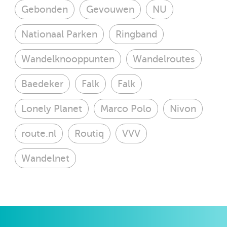
Gebonden
Gevouwen
NU
Nationaal Parken
Ringband
Wandelknooppunten
Wandelroutes
Baedeker
Falk
Falk
Lonely Planet
Marco Polo
Nivon
route.nl
Routiq
VVV
Wandelnet