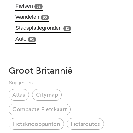
Fietsen
92
Wandelen
90
Stadsplattegronden
11
Auto
65
Groot Britannië
Suggesties:
Atlas
Citymap
Compacte Fietskaart
Fietsknooppunten
Fietsroutes