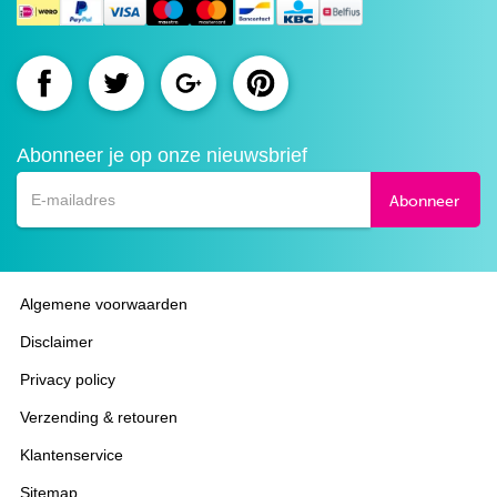
Route.nl
Route.nl
Route.nl
Route.nl
op
op
op
op
Abonneer je op onze nieuwsbrief
Facebook
Twitter
Google+
Pinterest
Abonneer
Algemene voorwaarden
Disclaimer
Privacy policy
Verzending & retouren
Klantenservice
Sitemap