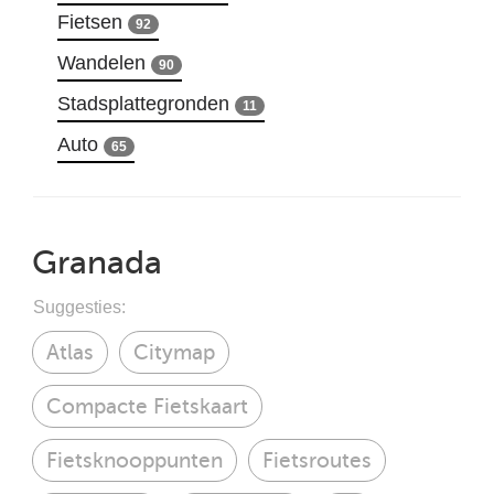
Fietsen
92
Wandelen
90
Stadsplattegronden
11
Auto
65
Granada
Suggesties:
Atlas
Citymap
Compacte Fietskaart
Fietsknooppunten
Fietsroutes