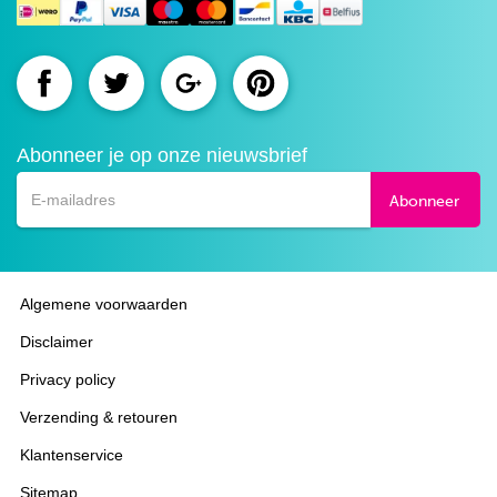
Route.nl
Route.nl
Route.nl
Route.nl
op
op
op
op
Abonneer je op onze nieuwsbrief
Facebook
Twitter
Google+
Pinterest
Abonneer
Algemene voorwaarden
Disclaimer
Privacy policy
Verzending & retouren
Klantenservice
Sitemap