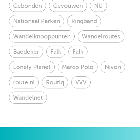
Gebonden
Gevouwen
NU
Nationaal Parken
Ringband
Wandelknooppunten
Wandelroutes
Baedeker
Falk
Falk
Lonely Planet
Marco Polo
Nivon
route.nl
Routiq
VVV
Wandelnet