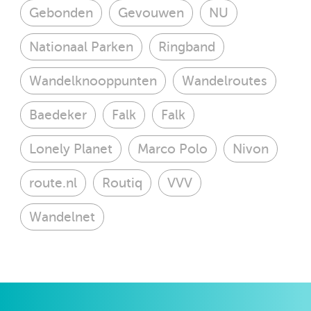
Gebonden
Gevouwen
NU
Nationaal Parken
Ringband
Wandelknooppunten
Wandelroutes
Baedeker
Falk
Falk
Lonely Planet
Marco Polo
Nivon
route.nl
Routiq
VVV
Wandelnet