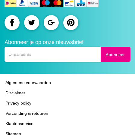
Route.nl
Route.nl
Route.nl
Route.nl
op
op
op
op
Abonneer je op onze nieuwsbrief
Facebook
Twitter
Google+
Pinterest
Abonneer
Algemene voorwaarden
Disclaimer
Privacy policy
Verzending & retouren
Klantenservice
Sitemap