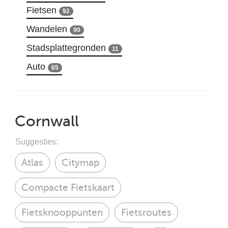
Fietsen
92
Wandelen
90
Stadsplattegronden
11
Auto
65
Cornwall
Suggesties:
Atlas
Citymap
Compacte Fietskaart
Fietsknooppunten
Fietsroutes