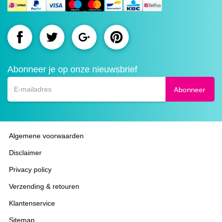
Route.nl
Route.nl
Route.nl
Route.nl
op
op
op
op
Abonneer je op onze nieuwsbrief
Facebook
Twitter
Google+
Pinterest
Abonneer
Algemene voorwaarden
Disclaimer
Privacy policy
Verzending & retouren
Klantenservice
Sitemap