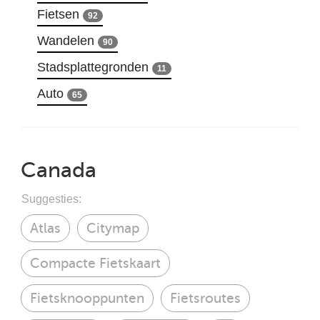
Fietsen
92
Wandelen
90
Stadsplattegronden
11
Auto
65
Canada
Suggesties:
Atlas
Citymap
Compacte Fietskaart
Fietsknooppunten
Fietsroutes