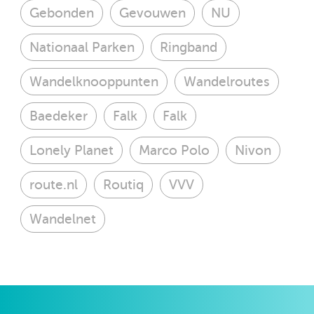
Gebonden
Gevouwen
NU
Nationaal Parken
Ringband
Wandelknooppunten
Wandelroutes
Baedeker
Falk
Falk
Lonely Planet
Marco Polo
Nivon
route.nl
Routiq
VVV
Wandelnet