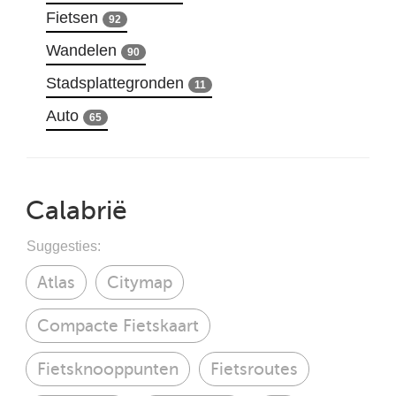
Fietsen
92
Wandelen
90
Stadsplattegronden
11
Auto
65
Calabrië
Suggesties:
Atlas
Citymap
Compacte Fietskaart
Fietsknooppunten
Fietsroutes