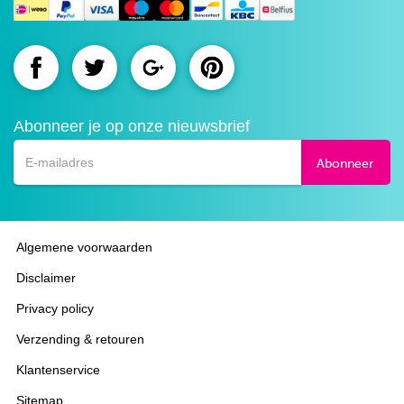
Route.nl
Route.nl
Route.nl
Route.nl
op
op
op
op
Abonneer je op onze nieuwsbrief
Facebook
Twitter
Google+
Pinterest
Abonneer
Algemene voorwaarden
Disclaimer
Privacy policy
Verzending & retouren
Klantenservice
Sitemap