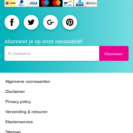
Route.nl
Route.nl
Route.nl
Route.nl
op
op
op
op
Abonneer je op onze nieuwsbrief
Facebook
Twitter
Google+
Pinterest
Abonneer
Algemene voorwaarden
Disclaimer
Privacy policy
Verzending & retouren
Klantenservice
Sitemap