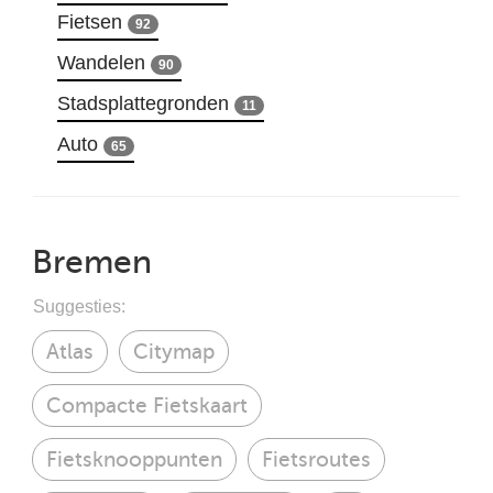
Fietsen
92
Wandelen
90
Stadsplattegronden
11
Auto
65
Bremen
Suggesties:
Atlas
Citymap
Compacte Fietskaart
Fietsknooppunten
Fietsroutes