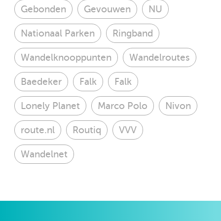
Gebonden
Gevouwen
NU
Nationaal Parken
Ringband
Wandelknooppunten
Wandelroutes
Baedeker
Falk
Falk
Lonely Planet
Marco Polo
Nivon
route.nl
Routiq
VVV
Wandelnet