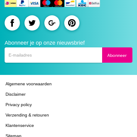
Route.nl
Route.nl
Route.nl
Route.nl
op
op
op
op
Abonneer je op onze nieuwsbrief
Facebook
Twitter
Google+
Pinterest
Abonneer
Algemene voorwaarden
Disclaimer
Privacy policy
Verzending & retouren
Klantenservice
Sitemap