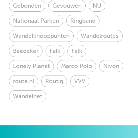
Gebonden
Gevouwen
NU
Nationaal Parken
Ringband
Wandelknooppunten
Wandelroutes
Baedeker
Falk
Falk
Lonely Planet
Marco Polo
Nivon
route.nl
Routiq
VVV
Wandelnet