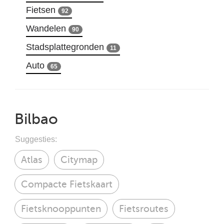
Fietsen
92
Wandelen
90
Stadsplattegronden
11
Auto
65
Bilbao
Suggesties:
Atlas
Citymap
Compacte Fietskaart
Fietsknooppunten
Fietsroutes