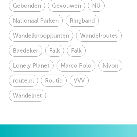
Gebonden
Gevouwen
NU
Nationaal Parken
Ringband
Wandelknooppunten
Wandelroutes
Baedeker
Falk
Falk
Lonely Planet
Marco Polo
Nivon
route.nl
Routiq
VVV
Wandelnet