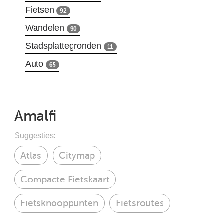
Fietsen
92
Wandelen
90
Stadsplattegronden
11
Auto
65
Amalfi
Suggesties:
Atlas
Citymap
Compacte Fietskaart
Fietsknooppunten
Fietsroutes