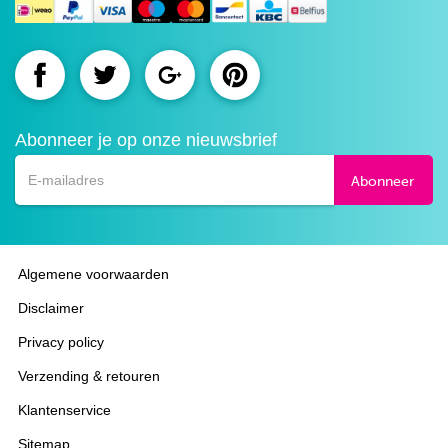
Route.nl
Route.nl
Route.nl
Route.nl
op
op
op
op
Abonneer je op onze nieuwsbrief
Facebook
Twitter
Google+
Pinterest
Abonneer
Algemene voorwaarden
Disclaimer
Privacy policy
Verzending & retouren
Klantenservice
Sitemap