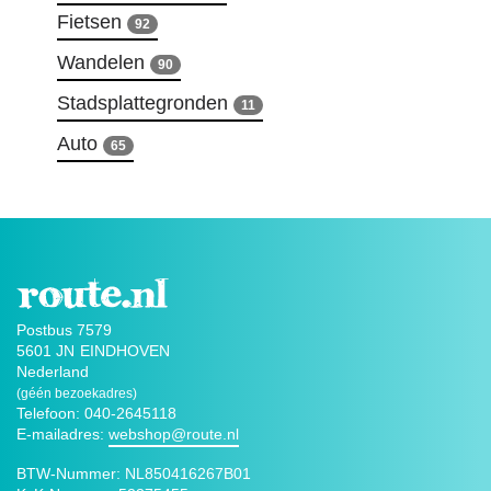
Fietsen
92
Wandelen
90
Stadsplattegronden
11
Auto
65
Postbus 7579
5601 JN
EINDHOVEN
Nederland
(géén bezoekadres)
Telefoon: 040-2645118
E-mailadres:
webshop@route.nl
BTW-Nummer:
NL850416267B01