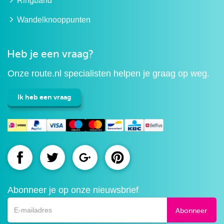
Ringband
Wandelknooppunten
Heb je een vraag?
Onze route.nl specialisten helpen je graag op weg.
Ik heb een vraag
Route.nl
Route.nl
Route.nl
Route.nl
op
op
op
op
Abonneer je op onze nieuwsbrief
Facebook
Twitter
Google+
Pinterest
Abonneer