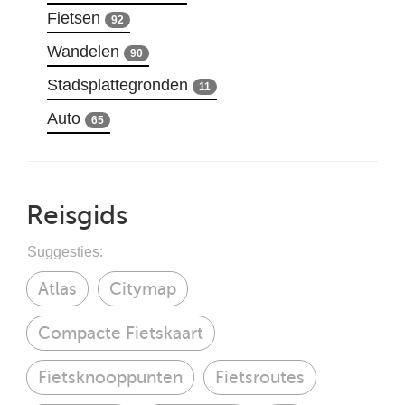
Fietsen
92
Wandelen
90
Stadsplattegronden
11
Auto
65
Reisgids
Suggesties:
Atlas
Citymap
Compacte Fietskaart
Fietsknooppunten
Fietsroutes