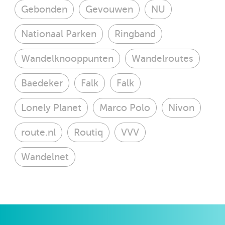
Gebonden
Gevouwen
NU
Nationaal Parken
Ringband
Wandelknooppunten
Wandelroutes
Baedeker
Falk
Falk
Lonely Planet
Marco Polo
Nivon
route.nl
Routiq
VVV
Wandelnet