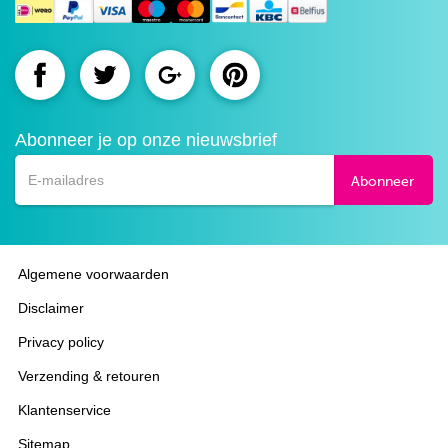
Route.nl
Route.nl
Route.nl
Route.nl
op
op
op
op
Abonneer je op onze nieuwsbrief
Facebook
Twitter
Google+
Pinterest
Abonneer
Algemene voorwaarden
Disclaimer
Privacy policy
Verzending & retouren
Klantenservice
Sitemap