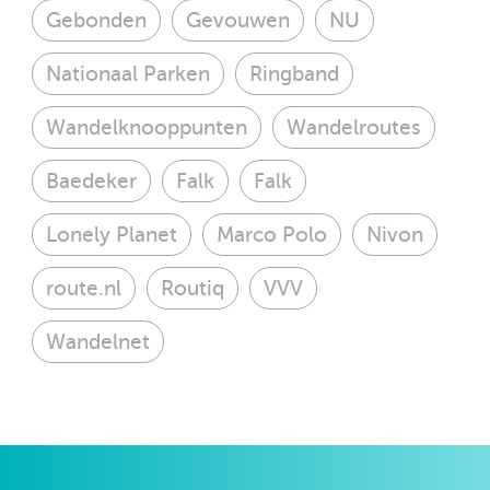
Gebonden
Gevouwen
NU
Nationaal Parken
Ringband
Wandelknooppunten
Wandelroutes
Baedeker
Falk
Falk
Lonely Planet
Marco Polo
Nivon
route.nl
Routiq
VVV
Wandelnet