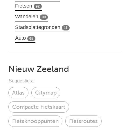
Fietsen
92
Wandelen
90
Stadsplattegronden
11
Auto
65
Nieuw Zeeland
Suggesties:
Atlas
Citymap
Compacte Fietskaart
Fietsknooppunten
Fietsroutes