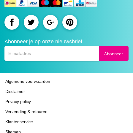
Route.nl
Route.nl
Route.nl
Route.nl
op
op
op
op
Abonneer je op onze nieuwsbrief
Facebook
Twitter
Google+
Pinterest
Abonneer
Algemene voorwaarden
Disclaimer
Privacy policy
Verzending & retouren
Klantenservice
Sitemap