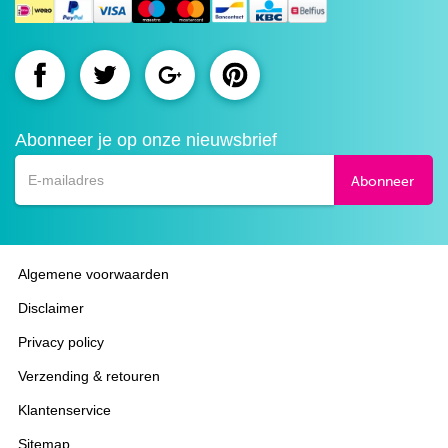
Route.nl
Route.nl
Route.nl
Route.nl
op
op
op
op
Abonneer je op onze nieuwsbrief
Facebook
Twitter
Google+
Pinterest
Abonneer
Algemene voorwaarden
Disclaimer
Privacy policy
Verzending & retouren
Klantenservice
Sitemap