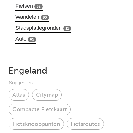
Fietsen
92
Wandelen
90
Stadsplattegronden
11
Auto
65
Engeland
Suggesties:
Atlas
Citymap
Compacte Fietskaart
Fietsknooppunten
Fietsroutes