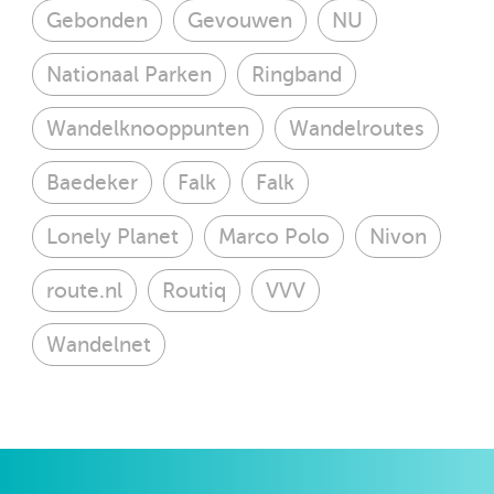
Gebonden
Gevouwen
NU
Nationaal Parken
Ringband
Wandelknooppunten
Wandelroutes
Baedeker
Falk
Falk
Lonely Planet
Marco Polo
Nivon
route.nl
Routiq
VVV
Wandelnet