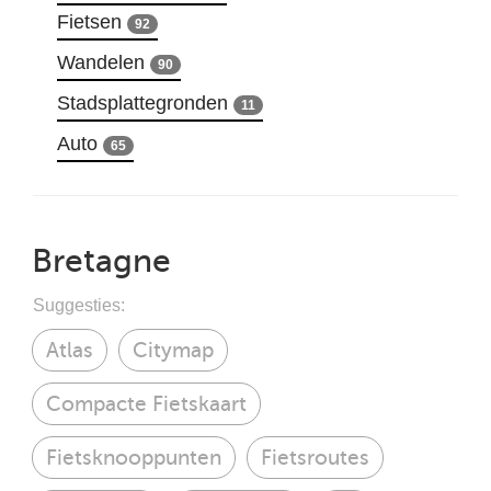
Fietsen
92
Wandelen
90
Stadsplattegronden
11
Auto
65
Bretagne
Suggesties:
Atlas
Citymap
Compacte Fietskaart
Fietsknooppunten
Fietsroutes