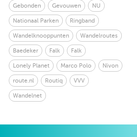
Gebonden
Gevouwen
NU
Nationaal Parken
Ringband
Wandelknooppunten
Wandelroutes
Baedeker
Falk
Falk
Lonely Planet
Marco Polo
Nivon
route.nl
Routiq
VVV
Wandelnet