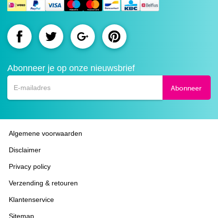
Route.nl
Route.nl
Route.nl
Route.nl
op
op
op
op
Abonneer je op onze nieuwsbrief
Facebook
Twitter
Google+
Pinterest
Abonneer
Algemene voorwaarden
Disclaimer
Privacy policy
Verzending & retouren
Klantenservice
Sitemap