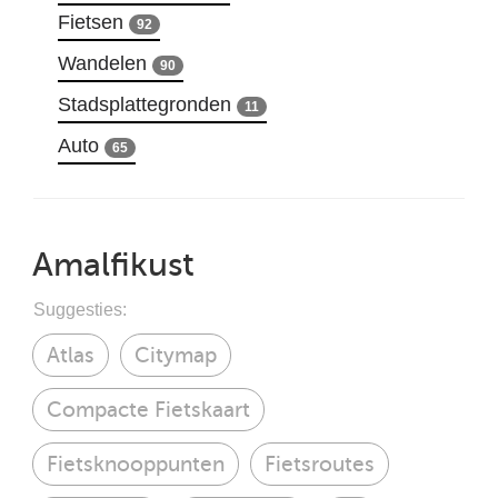
Fietsen
92
Wandelen
90
Stadsplattegronden
11
Auto
65
Amalfikust
Suggesties:
Atlas
Citymap
Compacte Fietskaart
Fietsknooppunten
Fietsroutes