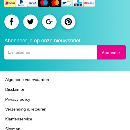
Route.nl
Route.nl
Route.nl
Route.nl
op
op
op
op
Abonneer je op onze nieuwsbrief
Facebook
Twitter
Google+
Pinterest
Abonneer
Algemene voorwaarden
Disclaimer
Privacy policy
Verzending & retouren
Klantenservice
Sitemap