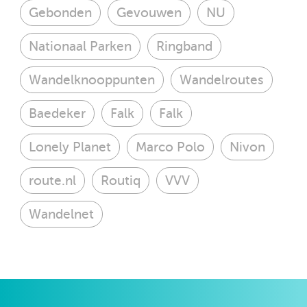
Gebonden
Gevouwen
NU
Nationaal Parken
Ringband
Wandelknooppunten
Wandelroutes
Baedeker
Falk
Falk
Lonely Planet
Marco Polo
Nivon
route.nl
Routiq
VVV
Wandelnet