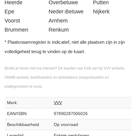
Heerde
Overbetuwe
Putten
Epe
Neder-Betuwe
Nijkerk
Voorst
Arnhem
Brummen
Renkum
* Plaatsnaamregister is indicatief, niet alle plaatsen zijn in zijn
volledigeheid terug te vinden op de kaart.
Bestel je liever niet via internet? De kaarten van Falk zijn bij VVV winkels,
ANWB winkels, boekhandels en tankstations (wegenkaarten en
plattegronden) te koop.
Merk:
VVV
EAN/ISBN:
97890287006026
Beschikbaarheid:
Op voorraad
Levertijd:
Enkele werkdagen