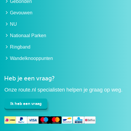
Gebonden
Gevouwen
NU
Nationaal Parken
Ringband
Wandelknooppunten
Heb je een vraag?
Onze route.nl specialisten helpen je graag op weg.
Ik heb een vraag