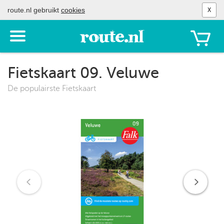
route.nl gebruikt
cookies
X
Toon
het
menu
Fietskaart 09. Veluwe
De populairste Fietskaart