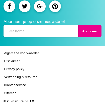
Route.nl
Route.nl
Route.nl
Route.nl
op
op
op
op
Abonneer je op onze nieuwsbrief
Facebook
Twitter
Google+
Pinterest
Abonneer
Algemene voorwaarden
Disclaimer
Privacy policy
Verzending & retouren
Klantenservice
Sitemap
© 2025 route.nl B.V.